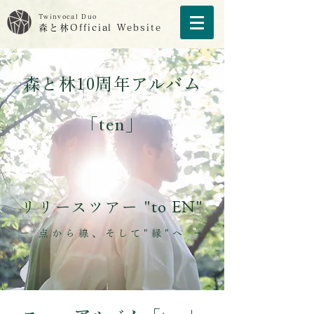
Twinvocal Duo
森と林Official Website
森と林10周年アルバム
「ten」
​リリースツアー "to EN"
− 点から線、そして"縁"へ −