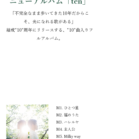
ニューアルバム「ten」
「不完全なまま歩いてきた10年だからこ
そ、光になれる歌がある」
結成"10"周年にリリースする、"10"曲入りフ
ルアルバム。
M1. ひとつ星
M2. 福のうた
M3. ハレルヤ
M4. 主人公
M5. Milky way